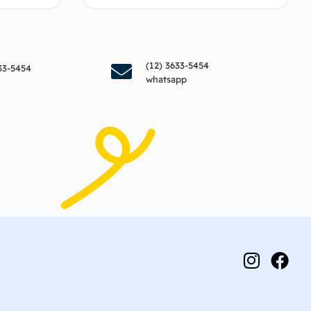
endedor
Fale com o vendedor
(12) 3633-5454
33-5454
whatsapp