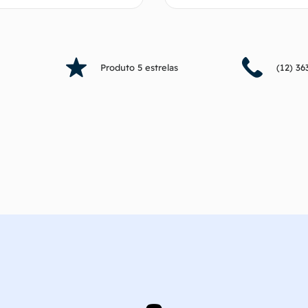
Fale com o vendedor
Fale com o v
Produto 5 estrelas
(12) 36