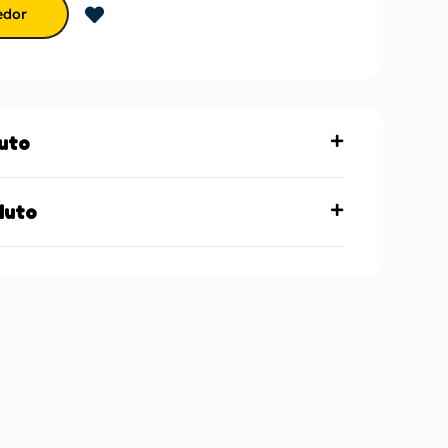
edor
uto
duto