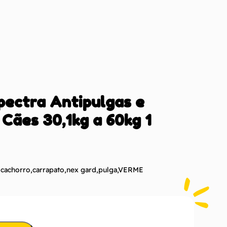
ectra Antipulgas e
Cães 30,1kg a 60kg 1
,
cachorro
,
carrapato
,
nex gard
,
pulga
,
VERME