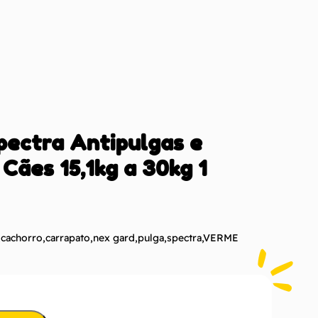
ectra Antipulgas e
Cães 15,1kg a 30kg 1
,
cachorro
,
carrapato
,
nex gard
,
pulga
,
spectra
,
VERME