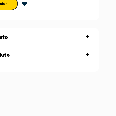
edor
uto
duto