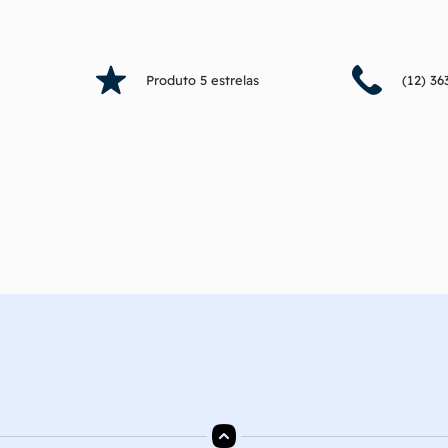
Fale com o vendedor
Fale com o v
Produto 5 estrelas
(12) 36