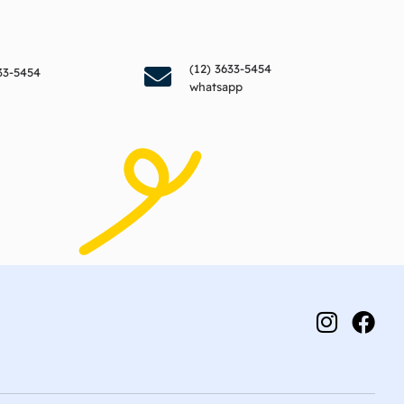
endedor
Fale com o vendedor
(12) 3633-5454
33-5454
whatsapp