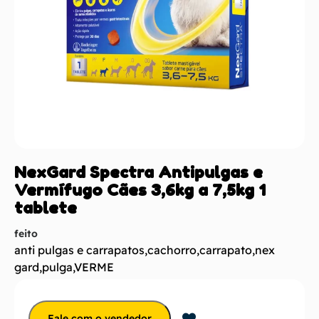
NexGard Spectra Antipulgas e
Vermífugo Cães 3,6kg a 7,5kg 1
tablete
feito
anti pulgas e carrapatos
,
cachorro
,
carrapato
,
nex
gard
,
pulga
,
VERME
Fale com o vendedor