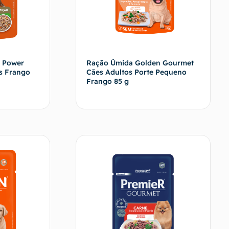
 Power
Ração Úmida Golden Gourmet
os Frango
Cães Adultos Porte Pequeno
Frango 85 g
vendedor
Fale com o vendedor