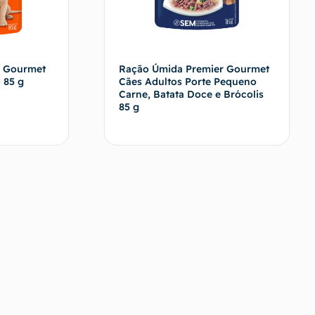
n Gourmet
Ração Úmida Premier Gourmet
 85 g
Cães Adultos Porte Pequeno
Carne, Batata Doce e Brócolis
85 g
vendedor
Fale com o vendedor