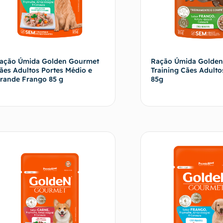
ação Úmida Golden Gourmet
Ração Úmida Golden
ães Adultos Portes Médio e
Training Cães Adult
rande Frango 85 g
85g
Fale com o vendedor
Fale com o 