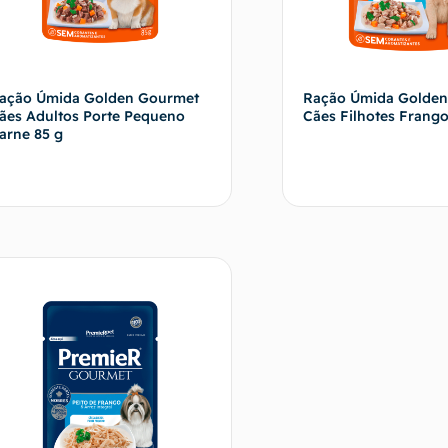
ação Úmida Golden Gourmet
Ração Úmida Golde
ães Adultos Porte Pequeno
Cães Filhotes Frango
arne 85 g
Fale com o vendedor
Fale com o 