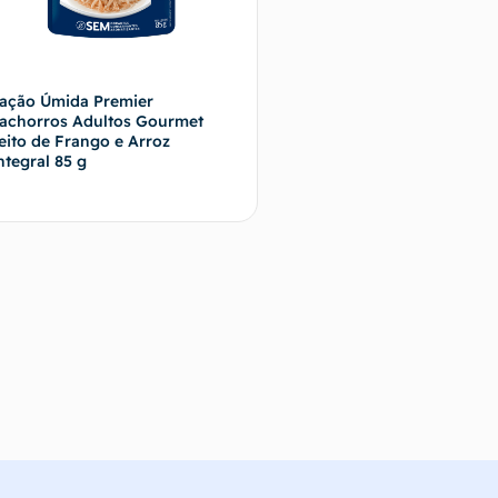
ação Úmida Premier
achorros Adultos Gourmet
eito de Frango e Arroz
ntegral 85 g
Fale com o vendedor