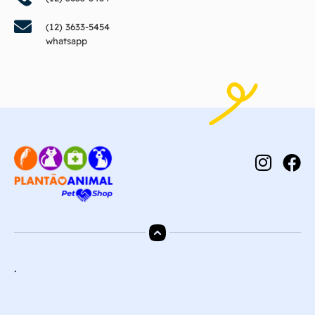
(12) 3633-5454
whatsapp
.