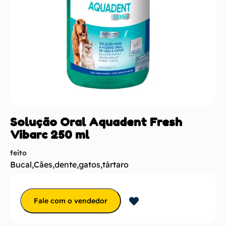
Solução Oral Aquadent Fresh
Vibarc 250 ml
feito
Bucal
,
Cães
,
dente
,
gatos
,
tártaro
Fale com o vendedor