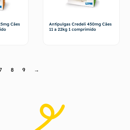
225mg Cães
Antipulgas Credeli 450mg Cães
ido
11 a 22kg 1 comprimido
vendedor
Fale com o vendedor
7
8
9
→