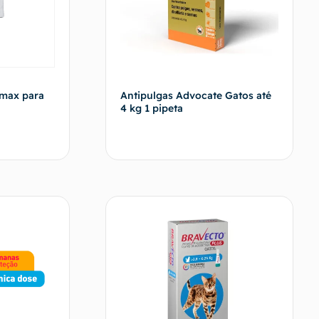
imax para
Antipulgas Advocate Gatos até
4 kg 1 pipeta
vendedor
Fale com o vendedor