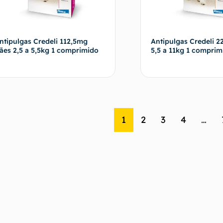
ntipulgas Credeli 112,5mg
Antipulgas Credeli 
ães 2,5 a 5,5kg 1 comprimido
5,5 a 11kg 1 comprim
Fale com o vendedor
Fale com o 
1
2
3
4
…