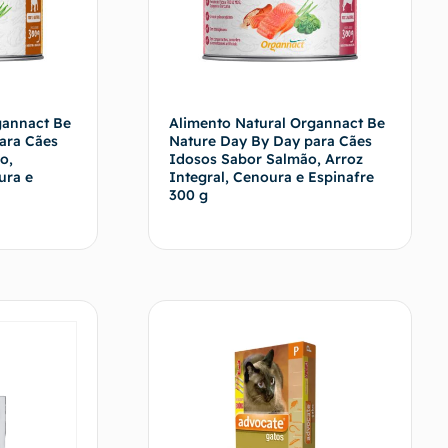
gannact Be
Alimento Natural Organnact Be
ara Cães
Nature Day By Day para Cães
o,
Idosos Sabor Salmão, Arroz
ura e
Integral, Cenoura e Espinafre
300 g
vendedor
Fale com o vendedor