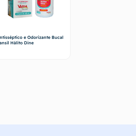
ntisséptico e Odorizante Bucal
ansil Hálito Dine
Fale com o vendedor